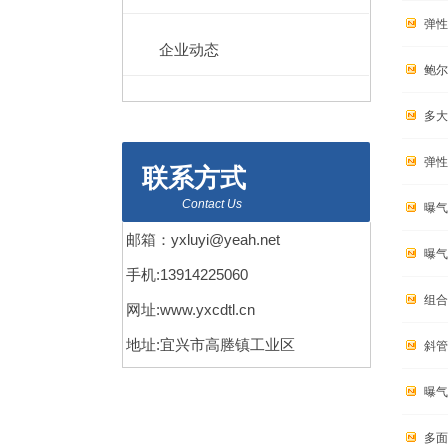
弹性
企业动态
鲍尔
多大
弹性
联系方式
Contact Us
曝气
邮箱：yxluyi@yeah.net
曝气
手机:13914225060
组合
网址:www.yxcdtl.cn
地址:宜兴市高塍镇工业区
斜管
曝气
多面