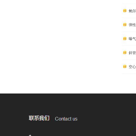
鲍尔
弹性
曝气
斜管
空心